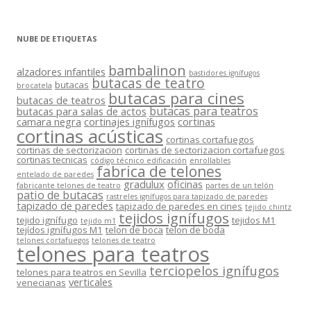
NUBE DE ETIQUETAS
bambalinon
alzadores infantiles
bastidores ignífugos
butacas de teatro
butacas
brocatela
butacas para cines
butacas de teatros
butacas para teatros
butacas para salas de actos
camara negra
cortinajes ignífugos
cortinas
cortinas acústicas
cortinas cortafuegos
cortinas de sectorizacion
cortinas de sectorizacion cortafuegos
cortinas tecnicas
código técnico edificación
enrollables
fabrica de telones
entelado de paredes
gradulux
oficinas
fabricante telones de teatro
partes de un telón
patio de butacas
rastreles ignífugos para tapizado de paredes
tapizado de paredes
tapizado de paredes en cines
tejido chintz
tejidos ignífugos
tejido ignífugo
tejidos M1
tejido m1
tejídos ignífugos M1
telon de boca
telon de boda
telones cortafuegos
telones de teatro
telones para teatros
terciopelos ignífugos
telones para teatros en Sevilla
verticales
venecianas