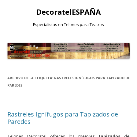
DecoratelESPAÑA
Especialistas en Telones para Teatros
Saltar
al
contenido
ARCHIVO DE LA ETIQUETA:
RASTRELES IGNÍFUGOS PARA TAPIZADO DE
PAREDES
Rastreles Ignífugos para Tapizados de
Paredes
Telones Decoratel ofreces los mejores
tapizados de