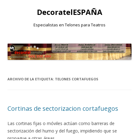
DecoratelESPAÑA
Especialistas en Telones para Teatros
Saltar
al
contenido
ARCHIVO DE LA ETIQUETA:
TELONES CORTAFUEGOS
Cortinas de sectorizacion cortafuegos
Las cortinas fijas o móviles actúan como barreras de
sectorización del humo y del fuego, impidiendo que se
propague a otras áreas.