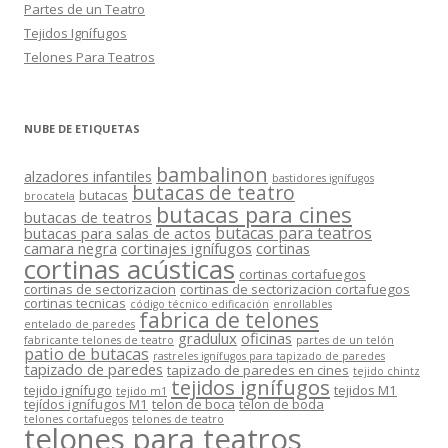
Partes de un Teatro
Tejidos Ignífugos
Telones Para Teatros
NUBE DE ETIQUETAS
bambalinon
alzadores infantiles
bastidores ignífugos
butacas de teatro
butacas
brocatela
butacas para cines
butacas de teatros
butacas para teatros
butacas para salas de actos
camara negra
cortinajes ignífugos
cortinas
cortinas acústicas
cortinas cortafuegos
cortinas de sectorizacion
cortinas de sectorizacion cortafuegos
cortinas tecnicas
código técnico edificación
enrollables
fabrica de telones
entelado de paredes
gradulux
oficinas
fabricante telones de teatro
partes de un telón
patio de butacas
rastreles ignífugos para tapizado de paredes
tapizado de paredes
tapizado de paredes en cines
tejido chintz
tejidos ignífugos
tejido ignífugo
tejidos M1
tejido m1
tejídos ignífugos M1
telon de boca
telon de boda
telones cortafuegos
telones de teatro
telones para teatros