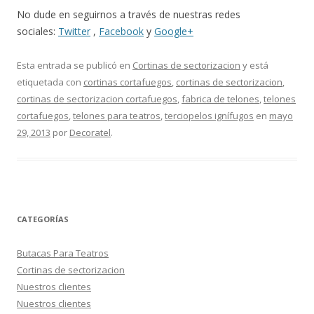
No dude en seguirnos a través de nuestras redes
sociales:
Twitter
,
Facebook
y
Google+
Esta entrada se publicó en
Cortinas de sectorizacion
y está
etiquetada con
cortinas cortafuegos
,
cortinas de sectorizacion
,
cortinas de sectorizacion cortafuegos
,
fabrica de telones
,
telones
cortafuegos
,
telones para teatros
,
terciopelos ignífugos
en
mayo
29, 2013
por
Decoratel
.
CATEGORÍAS
Butacas Para Teatros
Cortinas de sectorizacion
Nuestros clientes
Nuestros clientes