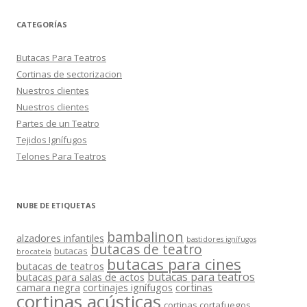
de
CATEGORÍAS
entradas
Butacas Para Teatros
Cortinas de sectorizacion
Nuestros clientes
Nuestros clientes
Partes de un Teatro
Tejidos Ignífugos
Telones Para Teatros
NUBE DE ETIQUETAS
bambalinon
alzadores infantiles
bastidores ignífugos
butacas de teatro
butacas
brocatela
butacas para cines
butacas de teatros
butacas para teatros
butacas para salas de actos
camara negra
cortinajes ignífugos
cortinas
cortinas acústicas
cortinas cortafuegos