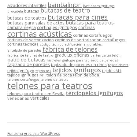
bambalinon
alzadores infantiles
bastidores ignífugos
butacas de teatro
butacas
brocatela
butacas para cines
butacas de teatros
butacas para teatros
butacas para salas de actos
camara negra
cortinajes ignífugos
cortinas
cortinas acústicas
cortinas cortafuegos
cortinas de sectorizacion
cortinas de sectorizacion cortafuegos
cortinas tecnicas
código técnico edificación
enrollables
fabrica de telones
entelado de paredes
gradulux
oficinas
fabricante telones de teatro
partes de un telón
patio de butacas
rastreles ignífugos para tapizado de paredes
tapizado de paredes
tapizado de paredes en cines
tejido chintz
tejidos ignífugos
tejido ignífugo
tejidos M1
tejido m1
tejídos ignífugos M1
telon de boca
telon de boda
telones cortafuegos
telones de teatro
telones para teatros
terciopelos ignífugos
telones para teatros en Sevilla
verticales
venecianas
Funciona gracias a WordPress