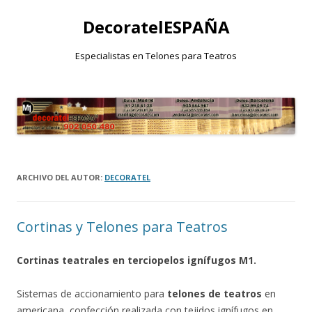
DecoratelESPAÑA
Especialistas en Telones para Teatros
Saltar
al
contenido
ARCHIVO DEL AUTOR:
DECORATEL
Cortinas y Telones para Teatros
Cortinas teatrales en terciopelos ignífugos M1.
Sistemas de accionamiento para
telones de teatros
en
americana, confección realizada con tejidos ignífugos en