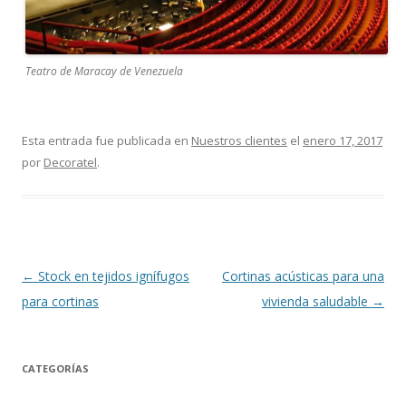
Teatro de Maracay de Venezuela
Esta entrada fue publicada en
Nuestros clientes
el
enero 17, 2017
por
Decoratel
.
Navegación
←
Stock en tejidos ignífugos
Cortinas acústicas para una
de
para cortinas
vivienda saludable
→
entradas
CATEGORÍAS