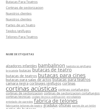
Butacas Para Teatros
Cortinas de sectorizacion
Nuestros clientes
Nuestros clientes
Partes de un Teatro
Tejidos Ignífugos
Telones Para Teatros
NUBE DE ETIQUETAS
bambalinon
alzadores infantiles
bastidores ignífugos
butacas de teatro
butacas
brocatela
butacas para cines
butacas de teatros
butacas para teatros
butacas para salas de actos
camara negra
cortinajes ignífugos
cortinas
cortinas acústicas
cortinas cortafuegos
cortinas de sectorizacion
cortinas de sectorizacion cortafuegos
cortinas tecnicas
código técnico edificación
enrollables
fabrica de telones
entelado de paredes
gradulux
oficinas
fabricante telones de teatro
partes de un telón