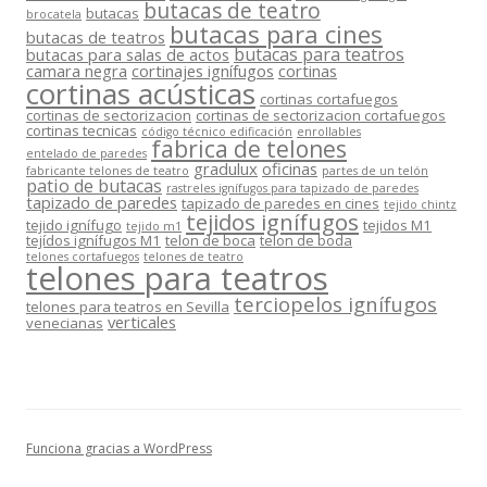
butacas de teatro
butacas
brocatela
butacas para cines
butacas de teatros
butacas para teatros
butacas para salas de actos
camara negra
cortinajes ignífugos
cortinas
cortinas acústicas
cortinas cortafuegos
cortinas de sectorizacion
cortinas de sectorizacion cortafuegos
cortinas tecnicas
código técnico edificación
enrollables
fabrica de telones
entelado de paredes
gradulux
oficinas
fabricante telones de teatro
partes de un telón
patio de butacas
rastreles ignífugos para tapizado de paredes
tapizado de paredes
tapizado de paredes en cines
tejido chintz
tejidos ignífugos
tejido ignífugo
tejidos M1
tejido m1
tejídos ignífugos M1
telon de boca
telon de boda
telones cortafuegos
telones de teatro
telones para teatros
terciopelos ignífugos
telones para teatros en Sevilla
verticales
venecianas
Funciona gracias a WordPress