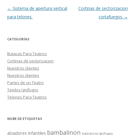
Navegación
←
Sistema de apertura vertical
Cortinas de sectorizacion
de
para telones.
cortafuegos
→
entradas
CATEGORÍAS
Butacas Para Teatros
Cortinas de sectorizacion
Nuestros clientes
Nuestros clientes
Partes de un Teatro
Tejidos Ignífugos
Telones Para Teatros
NUBE DE ETIQUETAS
bambalinon
alzadores infantiles
bastidores ignífugos