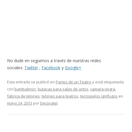
No dude en seguirnos a través de nuestras redes
sociales:
Twitter
,
Facebook
y
Google+
Esta entrada se publicó en
Partes de un Teatro
y está etiquetada
con
bambalinon
,
butacas para salas de actos
,
camara negra
,
fabrica de telones
,
telones para teatros
,
terciopelos ignífugos
en
mayo 24, 2013
por
Decoratel
.