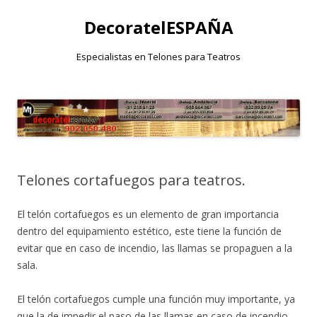
DecoratelESPAÑA
Especialistas en Telones para Teatros
Saltar
al
contenido
Telones cortafuegos para teatros.
El telón cortafuegos es un elemento de gran importancia
dentro del equipamiento estético, este tiene la función de
evitar que en caso de incendio, las llamas se propaguen a la
sala.
El telón cortafuegos cumple una función muy importante, ya
que la de impedir el paso de las llamas en caso de incendio