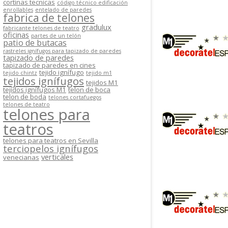
cortinas tecnicas
código técnico edificación
enrollables
entelado de paredes
fabrica de telones
gradulux
fabricante telones de teatro
oficinas
partes de un telón
patio de butacas
rastreles ignífugos para tapizado de paredes
tapizado de paredes
tapizado de paredes en cines
tejido ignífugo
tejido chintz
tejido m1
tejidos ignífugos
tejidos M1
tejídos ignífugos M1
telon de boca
telon de boda
telones cortafuegos
telones de teatro
telones para
teatros
telones para teatros en Sevilla
terciopelos ignífugos
verticales
venecianas