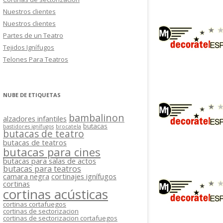
Nuestros clientes
Nuestros clientes
Partes de un Teatro
Tejidos Ignífugos
Telones Para Teatros
NUBE DE ETIQUETAS
bambalinon
alzadores infantiles
butacas
bastidores ignífugos
brocatela
butacas de teatro
butacas de teatros
butacas para cines
butacas para salas de actos
butacas para teatros
camara negra
cortinajes ignífugos
cortinas
cortinas acústicas
cortinas cortafuegos
cortinas de sectorizacion
cortinas de sectorizacion cortafuegos