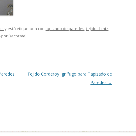
os
y está etiquetada con
tapizado de paredes
,
tejido chintz
,
4
por
Decoratel
.
Paredes
Tejido Corderoy Ignífugo para Tapizado de
Paredes
→