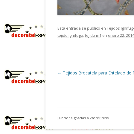
Esta entrada se publicó en
Tejidos Ignífug
tejido ignífugo
,
tejido m1
en
enero 22, 201
Navegación
←
Tejidos Brocatela para Entelado de 
de
entradas
Funciona gracias a WordPress