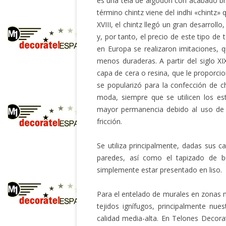
es una tela de algodón con acabado br
término chintz viene del indhi «chintz» 
XVIII, el chintz llegó un gran desarrol
y, por tanto, el precio de este tipo de
en Europa se realizaron imitaciones, 
menos duraderas. A partir del siglo X
capa de cera o resina, que le proporcion
se popularizó para la confección de c
moda, siempre que se utilicen los esta
mayor permanencia debido al uso de r
fricción.
Se utiliza principalmente, dadas sus c
paredes, así como el tapizado de b
simplemente estar presentado en liso.
Para el entelado de murales en zonas 
tejidos ignífugos, principalmente nues
calidad media-alta. En Telones Decora