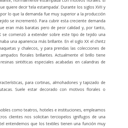
illante, normalmente estampada con motivos florales. El
que quiere decir ‘tela estampada’. Durante los siglos XVII y
lo, por lo que la demanda fue muy superior a la producción
 tejido se incrementó. Para cubrir esta creciente demanda
que eran más baratas pero de peor calidad y, por tanto,
IX se comenzó a extender sobre este tipo de tejido una
aba una apariencia más brillante. En el siglo XX el chintz
haquetas y chalecos, y para prendas las colecciones de
mpados florales brillantes. Actualmente el brillo tiene
esinas sintéticas especiales acabadas en calandras de
aracterísticas, para cortinas, almohadones y tapizado de
utacas. Suele estar decorado con motivos florales o
nobles como teatros, hoteles e instituciones, empleamos
tros clientes nos solicitan terciopelos ignífugos de una
tel entendemos que los textiles tienen una función muy